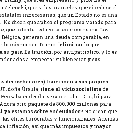
a Zelenski, que si los aranceles, que si reduce el
statales innecesarias, que un Estado no es una
a. No dicen que aplica el programa votado para
ce, que intenta reducir su enorme deuda. Los
y Bélgica, generan una deuda comparable, en
er lo mismo que Trump, “
eliminar lo que
a su país
. Es traición, por antipatriótico, y lo es
ondenadas a empeorar su bienestar y sus
os derrochadores) traicionan a sus propios
 UE, doña Úrsula,
tiene el vicio socialista
de
. Pensaba endeudarse con el plan Draghi para
Ahora otro paquete de 800.000 millones para
si ya estamos sobre endeudados?
No crean que
or las élites burócratas y funcionariales. Además
ca inflación, así que más impuestos y mayor