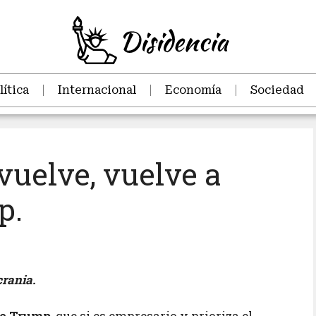
lítica
Internacional
Economía
Sociedad
vuelve, vuelve a
p.
crania.
te Trump
, que si es empresario y prioriza el