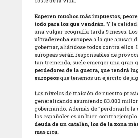
coste de la vida.
Esperen muchos más impuestos, peores 
todo para los que vendrán
. Y la calida
una vulgar ecografía tarda 9 meses. Lo
ultraderecha europea
a la que acusan d
gobernar, aliándose todos contra ellos. 
europeas serán responsables de provoca
tan tremenda, suele emerger una gran g
perdedores de la guerra, que tendrá lu
europeos
que tenemos un ejército de jug
Los niveles de traición de nuestro pre
generalizando asumiendo 83.000 millone
gobernando. Además de “perdonarle la d
los españoles es un buen contraejemplo
deuda de un catalán, los de la zona má
más rica.