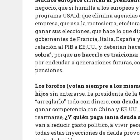
negocio, que si humilla a los europeos y 
programa USAid, que elimina agencias e
empresa, que usa la motosierra, etcéter
ganar sus elecciones, que hace lo que di
gobernantes de Francia, Italia, España 
relación al PIB a EE.UU., y deberían hac
sobra”,
porque
no hacerlo es traicionar 
por endeudar a generaciones futuras, c
pensiones.
Los forofos (votan siempre a los mism
hijos
sin enterarse. La presidenta de la
“arreglarlo” todo con dinero,
con deuda
ganar competencia con China y EE.UU. 
rearmarse,
¿Y quién paga tanta deuda 
van a reducir gasto político, a vivir pe
todas estas inyecciones de deuda provo