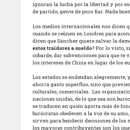
ignoran la lucha por la libertad y por e
de partido, gente de poco fiar. Nada bue
Los medios internacionales nos dicen q
cuando se reúnen en Londres para acons
dicen que Sánchez quiere salvar la demo
estos
traidores a sueldo
? Por lo visto, 
cobarde, dar subvenciones para que te v
los intereses de China en lugar de los e
Los estados se endeudan alegremente, y 
ahorra gasto superfluo, sino que previ
culturales, comerciales. Las organizaci
naciones unidas, de lo que sea son bur
se traducen en quién aporta más de fond
burócratas obedecen a la voz de su amo,
sirven para bendecir decisiones de los
los mayores contribuyentes son los que