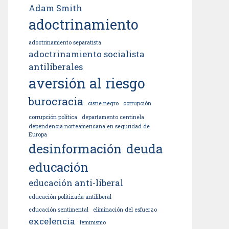
Adam Smith
adoctrinamiento
adoctrinamiento separatista
adoctrinamiento socialista
antiliberales
aversión al riesgo
burocracia
cisne negro
corrupción
corrupción política
departamento centinela
dependencia norteamericana en seguridad de
Europa
desinformación
deuda
educación
educación anti-liberal
educación politizada antiliberal
educación sentimental
eliminación del esfuerzo
excelencia
feminismo