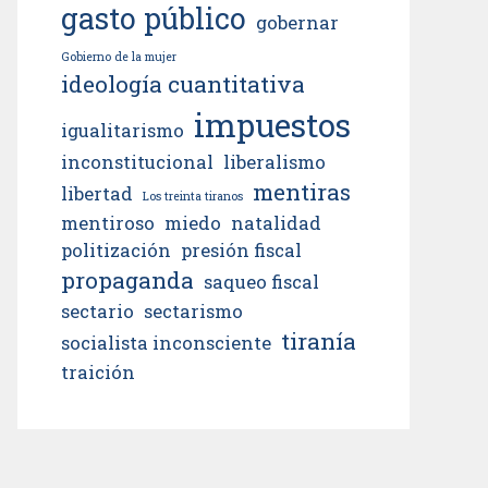
gasto público
gobernar
Gobierno de la mujer
ideología cuantitativa
impuestos
igualitarismo
inconstitucional
liberalismo
mentiras
libertad
Los treinta tiranos
mentiroso
miedo
natalidad
politización
presión fiscal
propaganda
saqueo fiscal
sectario
sectarismo
tiranía
socialista inconsciente
traición