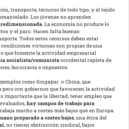
n, transporte, técnicos de todo tipo, y el tejido
esmantelado. Los jóvenes no aprenden
obredimensionada
. La economía no produce lo
os y el paro. Hacen falta buenas
sporte. Todos estos recursos deben estar
condiciones virtuosas son propias de una
o que fomente la actividad empresarial
ía socialista/comunista
occidental repleta de
ones, burocracia e impuestos.
y ejemplos como Singapur o China, que
s
pero con gobiernos que favorecen la actividad
s importante que la libertad, tener empleo que
 evaluados,
hay campos de trabajo para
trabaja mucho a costes más bajos que en Europa.
mano preparado a costes bajos
, una ética del
al
, no tienen obstrucción sindical, bajos