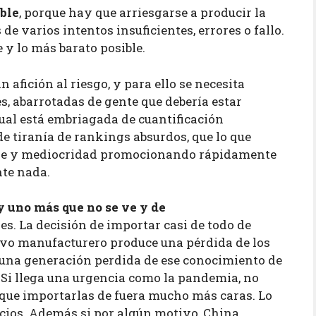
ible
, porque hay que arriesgarse a producir la
de varios intentos insuficientes, errores o fallo.
le y lo más barato posible.
afición al riesgo, y para ello se necesita
s, abarrotadas de gente que debería estar
ual está embriagada de cuantificación
e tiranía de rankings absurdos, que lo que
ble y mediocridad promocionando rápidamente
nte nada.
y uno más que no se ve y de
. La decisión de importar casi de todo de
ivo manufacturero produce una pérdida de los
 una generación perdida de ese conocimiento de
. Si llega una urgencia como la pandemia, no
que importarlas de fuera mucho más caras. Lo
icios. Además si por algún motivo, China