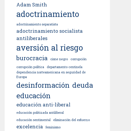
Adam Smith
adoctrinamiento
adoctrinamiento separatista
adoctrinamiento socialista
antiliberales
aversión al riesgo
burocracia
cisne negro
corrupción
corrupción política
departamento centinela
dependencia norteamericana en seguridad de
Europa
desinformación
deuda
educación
educación anti-liberal
educación politizada antiliberal
educación sentimental
eliminación del esfuerzo
excelencia
feminismo