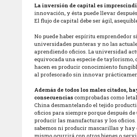
La inversión de capital es imprescind
innovación, y ésta puede llevar después 
El flujo de capital debe ser ágil, asequib
No puede haber espíritu emprendedor sin 
universidades punteras y no las actuale
aprendiendo oficios. La universidad act
equivocada una especie de taylorismo, d
hacen es producir conocimiento fungi
al profesorado sin innovar prácticame
Además de todos los males citados, ha
consecuencias
comprobadas como letales
China desmantelando el tejido product
oficios para siempre porque después de
producir las manufacturas y los oficios
sabemos ni producir mascarillas y hay 
mismo ocurrirá con otros bienes o serv