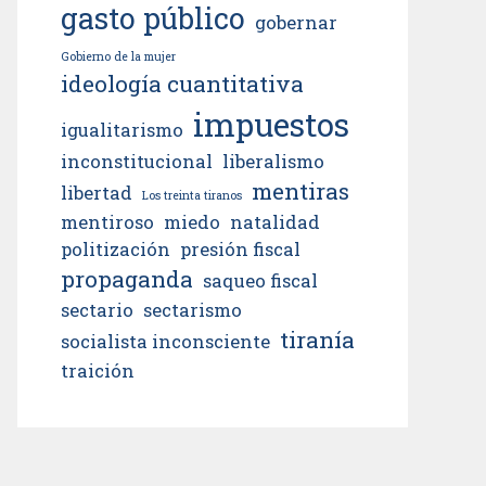
gasto público
gobernar
Gobierno de la mujer
ideología cuantitativa
impuestos
igualitarismo
inconstitucional
liberalismo
mentiras
libertad
Los treinta tiranos
mentiroso
miedo
natalidad
politización
presión fiscal
propaganda
saqueo fiscal
sectario
sectarismo
tiranía
socialista inconsciente
traición