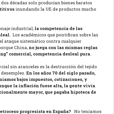
e dos décadas solo producían bienes baratos
titivos
inundando la UE de productos mucho
onaje industrial,
la competencia de las
sleal.
Los académicos que pontifican sobre las
 el ataque sistemático contra cualquier
 porque China,
no juega con las mismas reglas
ing” comercial, competencia desleal pura
.
ial sin aranceles es la destrucción del tejido
e desempleo.
En los años 70 del siglo pasado,
níamos bajos impuestos, cotizaciones, y
que la inflación fuese alta, la gente vivía
rcionalmente mayor, que pagaba hipoteca de
 retroceso progresista en España?
No teníamos