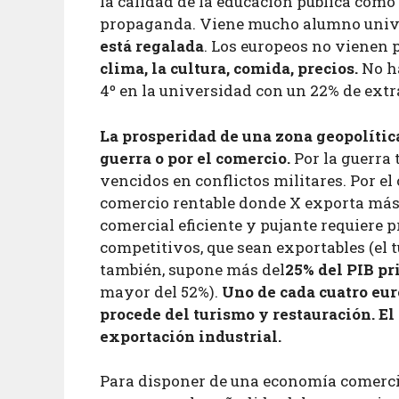
la calidad de la educación pública como
propaganda. Viene mucho alumno univ
está regalada
. Los europeos no vienen p
clima, la cultura, comida, precios.
No h
4º en la universidad con un 22% de extr
La prosperidad de una zona geopolític
guerra o por el comercio.
Por la guerra 
vencidos en conflictos militares. Por el
comercio rentable donde X exporta más 
comercial eficiente y pujante requiere p
competitivos, que sean exportables (el
también,
supone más del
25% del PIB pr
mayor del 52%).
Uno de cada cuatro eu
procede del turismo y restauración. El
exportación industrial.
Para disponer de una economía comercial