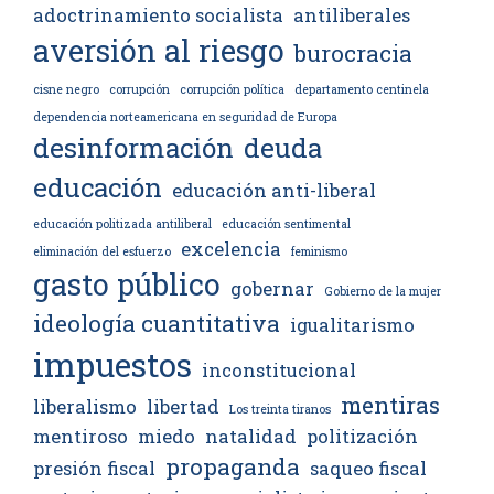
adoctrinamiento socialista
antiliberales
aversión al riesgo
burocracia
cisne negro
corrupción
corrupción política
departamento centinela
dependencia norteamericana en seguridad de Europa
desinformación
deuda
educación
educación anti-liberal
educación politizada antiliberal
educación sentimental
excelencia
eliminación del esfuerzo
feminismo
gasto público
gobernar
Gobierno de la mujer
ideología cuantitativa
igualitarismo
impuestos
inconstitucional
mentiras
liberalismo
libertad
Los treinta tiranos
mentiroso
miedo
natalidad
politización
propaganda
presión fiscal
saqueo fiscal