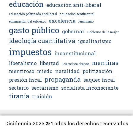
educación
educación anti-liberal
educación politizada antiliberal
educación sentimental
excelencia
eliminación del esfuerzo
feminismo
gasto público
gobernar
Gobierno de la mujer
ideología cuantitativa
igualitarismo
impuestos
inconstitucional
mentiras
liberalismo
libertad
Los treinta tiranos
mentiroso
miedo
natalidad
politización
propaganda
presión fiscal
saqueo fiscal
sectario
sectarismo
socialista inconsciente
tiranía
traición
Disidencia 2023 ® Todos los derechos reservados