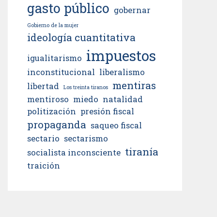
gasto público
gobernar
Gobierno de la mujer
ideología cuantitativa
impuestos
igualitarismo
inconstitucional
liberalismo
mentiras
libertad
Los treinta tiranos
mentiroso
miedo
natalidad
politización
presión fiscal
propaganda
saqueo fiscal
sectario
sectarismo
tiranía
socialista inconsciente
traición