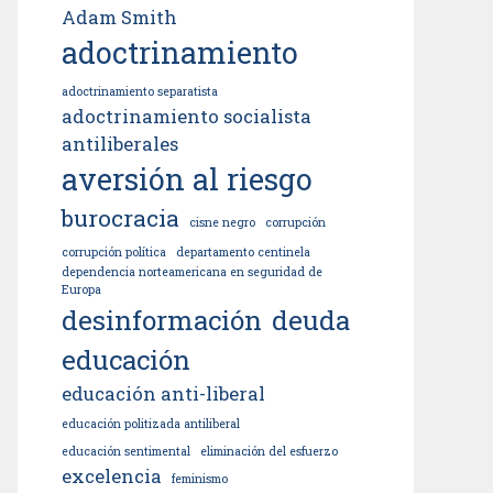
Adam Smith
adoctrinamiento
adoctrinamiento separatista
adoctrinamiento socialista
antiliberales
aversión al riesgo
burocracia
cisne negro
corrupción
corrupción política
departamento centinela
dependencia norteamericana en seguridad de
Europa
desinformación
deuda
educación
educación anti-liberal
educación politizada antiliberal
educación sentimental
eliminación del esfuerzo
excelencia
feminismo