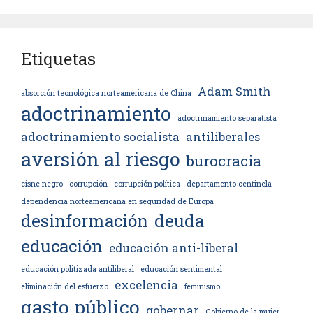
Etiquetas
Adam Smith
absorción tecnológica norteamericana de China
adoctrinamiento
adoctrinamiento separatista
adoctrinamiento socialista
antiliberales
aversión al riesgo
burocracia
cisne negro
corrupción
corrupción política
departamento centinela
dependencia norteamericana en seguridad de Europa
desinformación
deuda
educación
educación anti-liberal
educación politizada antiliberal
educación sentimental
excelencia
eliminación del esfuerzo
feminismo
gasto público
gobernar
Gobierno de la mujer