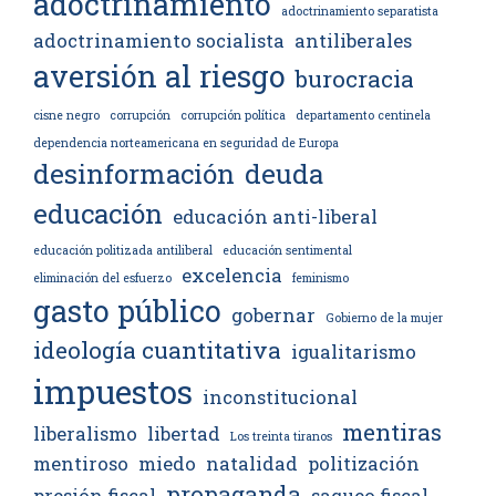
adoctrinamiento
adoctrinamiento separatista
adoctrinamiento socialista
antiliberales
aversión al riesgo
burocracia
cisne negro
corrupción
corrupción política
departamento centinela
dependencia norteamericana en seguridad de Europa
desinformación
deuda
educación
educación anti-liberal
educación politizada antiliberal
educación sentimental
excelencia
eliminación del esfuerzo
feminismo
gasto público
gobernar
Gobierno de la mujer
ideología cuantitativa
igualitarismo
impuestos
inconstitucional
mentiras
liberalismo
libertad
Los treinta tiranos
mentiroso
miedo
natalidad
politización
propaganda
presión fiscal
saqueo fiscal