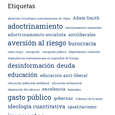
Etiquetas
Adam Smith
absorción tecnológica norteamericana de China
adoctrinamiento
adoctrinamiento separatista
adoctrinamiento socialista
antiliberales
aversión al riesgo
burocracia
cisne negro
corrupción
corrupción política
departamento centinela
dependencia norteamericana en seguridad de Europa
desinformación
deuda
educación
educación anti-liberal
educación politizada antiliberal
educación sentimental
excelencia
eliminación del esfuerzo
feminismo
gasto público
gobernar
Gobierno de la mujer
ideología cuantitativa
igualitarismo